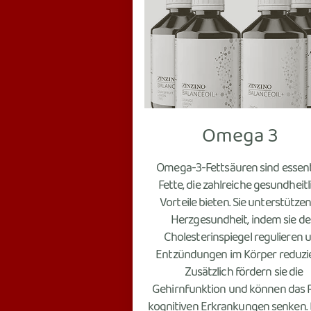
Omega 3
Omega-3-Fettsäuren sind essent
Fette, die zahlreiche gesundheitl
Vorteile bieten. Sie unterstützen
Herzgesundheit, indem sie d
Cholesterinspiegel regulieren 
Entzündungen im Körper reduzie
Zusätzlich fördern sie die
Gehirnfunktion und können das R
kognitiven Erkrankungen senken.