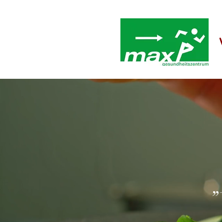
„Der bes
„