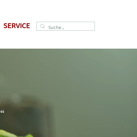
SERVICE
zusagen,
“