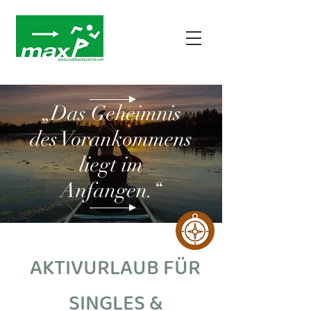
„Das Geheimnis
des Vorankommens
liegt im
Anfangen.“
AKTIVURLAUB FÜR
SINGLES &