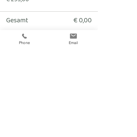
Gesamt
€ 0,00
Phone
Email
fitnesscoach
Zellerplatzl 2, A- 4100 Ottensheim
max@fitnesscoach.at
fitnesscoach.at