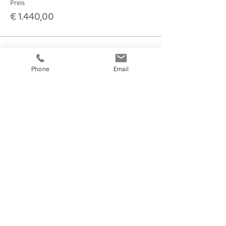
Preis
€ 1.440,00
Phone
Email
fitnesscoach
Zellerplatzl 2, A- 4100 Ottensheim
max@fitnesscoach.at
fitnesscoach.at