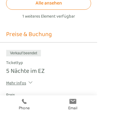
Alle ansehen
1 weiteres Element verfügbar
Preise & Buchung
Verkauf beendet
Tickettyp
5 Nächte im EZ
Mehr Infos
Preis
€ 755,00
Phone
Email