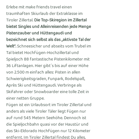
Erlebe mit make friends travel einen 
traumhaften Skiurlaub der Extraklasse im 
Tiroler Zillertal. 
Die Top-Skiregion im Zillertal 
bietet Singles und Alleinreisenden jede Menge 
Pistenzauber und Hüttengaudi und 
bezeichnet sich selbst als das „aktivste Tal der 
Welt“.
 Schneesicher und abseits vom Trubel im 
Tal bietet Hochfügen-Hochzillertal und 
Spieljoch 88 fantastische Pistenkilometer mit 
36 Liftanlagen. Hier gibt´s bis auf einer Höhe 
von 2.500 m einfach alles: Pisten in allen 
Schwierigkeitsgraden, Funpark, Rodelspaß, 
Après Ski und Hüttengaudi. Verbringe als 
Skifahrer oder Snowboarder eine tolle Zeit in 
einer netten Gruppe.
Fügen ist ein Urlaubsort im Tiroler Zillertal und 
anders als viele Tiroler Täler liegt Fügen nur 
auf rund 545 Metern Seehöhe. Dennoch ist 
die Spieljochbahn quasi vor der Haustür und 
das Ski-Eldorado Hochfügen nur 12 Kilometer 
entfernt. Im Tiroler Zillertal findest Du alles, 