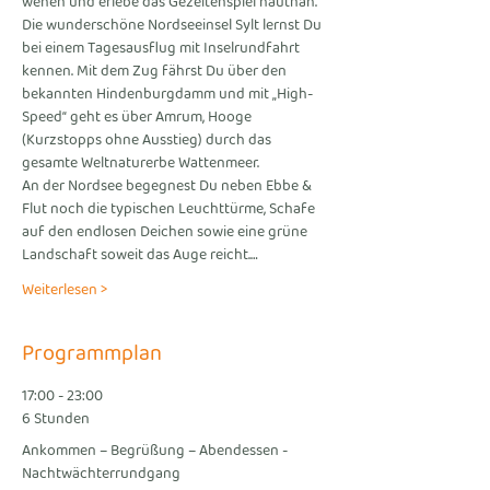
wehen und erlebe das Gezeitenspiel hautnah. 
Die wunderschöne Nordseeinsel Sylt lernst Du 
bei einem Tagesausflug mit Inselrundfahrt 
kennen. Mit dem Zug fährst Du über den 
bekannten Hindenburgdamm und mit „High-
Speed“ geht es über Amrum, Hooge 
(Kurzstopps ohne Ausstieg) durch das 
gesamte Weltnaturerbe Wattenmeer.
An der Nordsee begegnest Du neben Ebbe & 
Flut noch die typischen Leuchttürme, Schafe 
auf den endlosen Deichen sowie eine grüne 
Landschaft soweit das Auge reicht.…
Weiterlesen >
Programmplan
17:00 - 23:00
6 Stunden
Ankommen – Begrüßung – Abendessen -
Nachtwächterrundgang