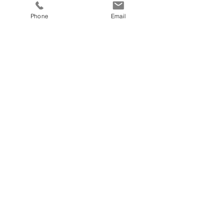
Mehr Infos
Phone
Email
Preis
€ 679,00
fitnesscoach
Zellerplatzl 2, A- 4100 Ottensheim
max@fitnesscoach.at
fitnesscoach.at