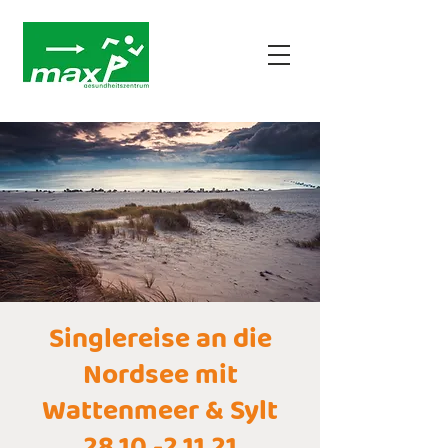
Singlereise an die
Nordsee mit
Wattenmeer & Sylt
28.10.-2.11.21