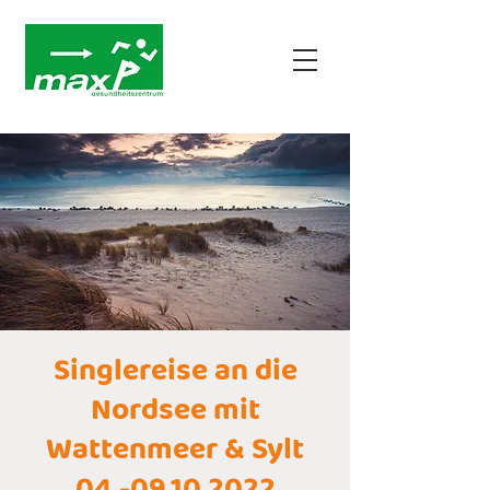
Singlereise an die
Nordsee mit
Wattenmeer & Sylt
04.-09.10.2022