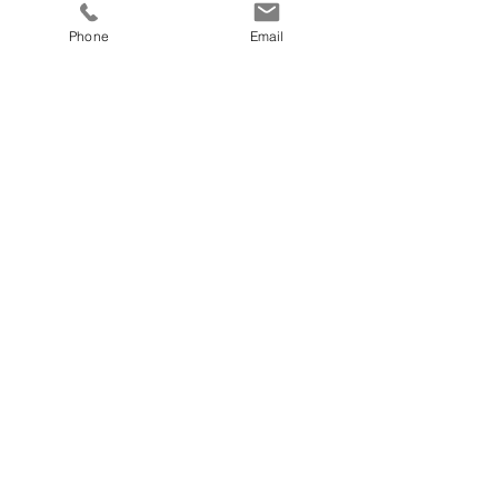
Mehr Infos
Phone
Email
Preis
€ 759,00
fitnesscoach
Zellerplatzl 2, A- 4100 Ottensheim
max@fitnesscoach.at
fitnesscoach.at