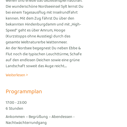
wehen und erlebe das Gezeitenspiel hautnah. 
Die wunderschöne Nordseeinsel Sylt lernst Du 
bei einem Tagesausflug mit Inselrundfahrt 
kennen. Mit dem Zug fährst Du über den 
bekannten Hindenburgdamm und mit „High-
Speed“ geht es über Amrum, Hooge 
(Kurzstopps ohne Ausstieg) durch das 
gesamte Weltnaturerbe Wattenmeer.
An der Nordsee begegnest Du neben Ebbe & 
Flut noch die typischen Leuchttürme, Schafe 
auf den endlosen Deichen sowie eine grüne 
Landschaft soweit das Auge reicht.…
Weiterlesen >
Programmplan
17:00 - 23:00
6 Stunden
Ankommen – Begrüßung – Abendessen -
Nachtwächterrundgang