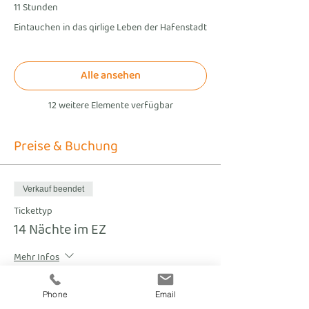
11 Stunden
Eintauchen in das qirlige Leben der Hafenstadt
Alle ansehen
12 weitere Elemente verfügbar
Preise & Buchung
Verkauf beendet
Tickettyp
14 Nächte im EZ
Mehr Infos
Preis
Phone
Email
€ 3.050,00