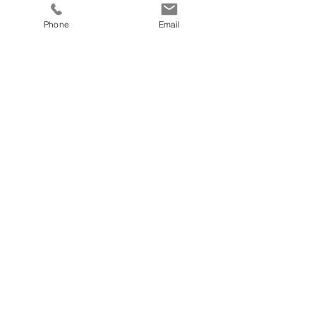
8 Tage in der Doppelkabine
Phone
Email
Preis
€ 730,00
fitnesscoach
Zellerplatzl 2, A- 4100 Ottensheim
max@fitnesscoach.at
fitnesscoach.at