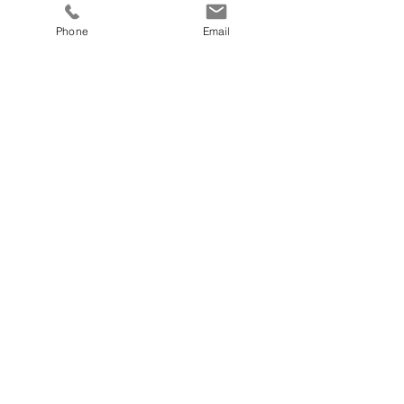
8 Tage in der Doppelkabine
Phone
Email
Preis
€ 690,00
fitnesscoach
Zellerplatzl 2, A- 4100 Ottensheim
max@fitnesscoach.at
fitnesscoach.at