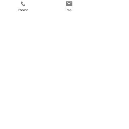
8 Tage in der Doppelkabine
Phone
Email
Preis
€ 730,00
fitnesscoach
Zellerplatzl 2, A- 4100 Ottensheim
max@fitnesscoach.at
fitnesscoach.at