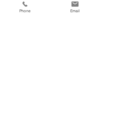
8 Tage in der Doppelkabine
Phone
Email
Preis
€ 730,00
fitnesscoach
Zellerplatzl 2, A- 4100 Ottensheim
max@fitnesscoach.at
fitnesscoach.at