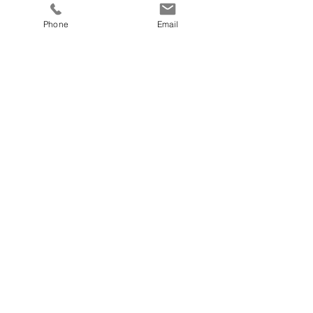
8 Tage in der Doppelkabine
Phone
Email
Preis
€ 690,00
fitnesscoach
Zellerplatzl 2, A- 4100 Ottensheim
max@fitnesscoach.at
fitnesscoach.at