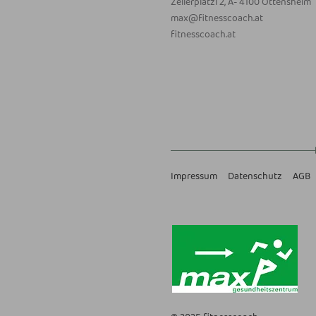
Zellerplatzl 2, A- 4100 Ottensheim
max@fitnesscoach.at
fitnesscoach.at
Impressum
Datenschutz
AGB