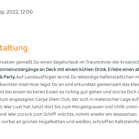
ep. 2022, 12:00
taltung
Kroatien genießt Du einen Segelurlaub im Traumrevier der kroatisch
onnenuntergänge an Deck mit einem kühlen Drink. Erlebe einen 
& Party.
 Auf Landausflügen lernst Du lebendige Hafenstädtchen mi
kannten Insel Hvar legst Du an und erkundest gemeinsam das kleine
 bei einem leckeren Essen so richtig gut gehen und stürze Dich d
zum angesagten Carpe Diem Club, der sich in malerischer Lage auf 
t. Wer Lust hat, tanzt dort bis zum Morgengrauen und chillt unte
nd. Wer zurück zum Schiff möchte, nimmt wieder ein Wassertaxi.
 vorbei an grünen Hügelketten und weißen, schroffen Kalksteinfe