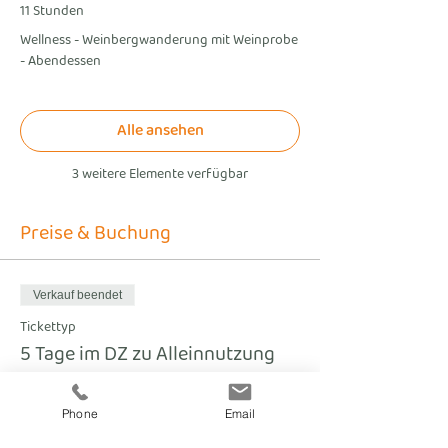
11 Stunden
Wellness - Weinbergwanderung mit Weinprobe
- Abendessen
Alle ansehen
3 weitere Elemente verfügbar
Preise & Buchung
Verkauf beendet
Tickettyp
5 Tage im DZ zu Alleinnutzung
Preis
€ 579,00
Phone
Email