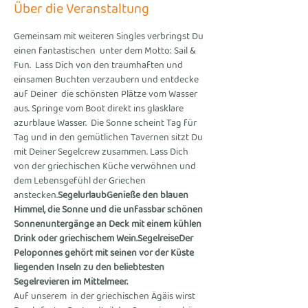
Über die Veranstaltung
Gemeinsam mit weiteren Singles verbringst Du 
einen fantastischen 
 unter dem Motto: Sail & 
Fun. 
 Lass Dich von den traumhaften und 
einsamen Buchten verzaubern und entdecke 
auf Deiner 
 die schönsten Plätze vom Wasser 
aus. Springe vom Boot direkt ins glasklare 
azurblaue Wasser. 
 Die Sonne scheint Tag für 
Tag und in den gemütlichen Tavernen sitzt Du 
mit Deiner Segelcrew zusammen. Lass Dich 
von der griechischen Küche verwöhnen und 
dem Lebensgefühl der Griechen 
anstecken.
Segelurlaub
Genieße den blauen 
Himmel, die Sonne und die unfassbar schönen 
Sonnenuntergänge an Deck mit einem kühlen 
Drink oder griechischem Wein.
Segelreise
Der 
Peloponnes gehört mit seinen vor der Küste 
liegenden Inseln zu den beliebtesten 
Segelrevieren im Mittelmeer.
Auf unserem 
 in der griechischen Ägäis wirst 