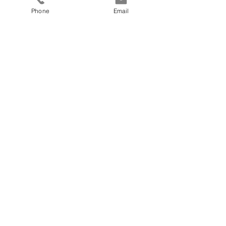
Preis
Phone
Email
€ 560,00
fitnesscoach
Zellerplatzl 2, A- 4100 Ottensheim
max@fitnesscoach.at
fitnesscoach.at