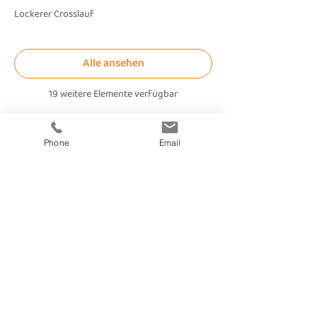
Lockerer Crosslauf
Alle ansehen
19 weitere Elemente verfügbar
Phone
Email
fitnesscoach
Zellerplatzl 2, A- 4100 Ottensheim
max@fitnesscoach.at
fitnesscoach.at