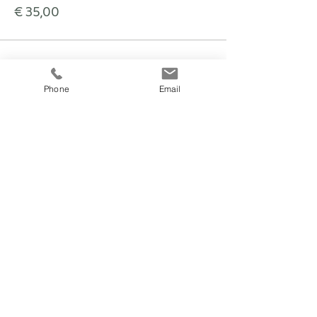
€ 35,00
Phone
Email
fitnesscoach
Zellerplatzl 2, A- 4100 Ottensheim
max@fitnesscoach.at
fitnesscoach.at