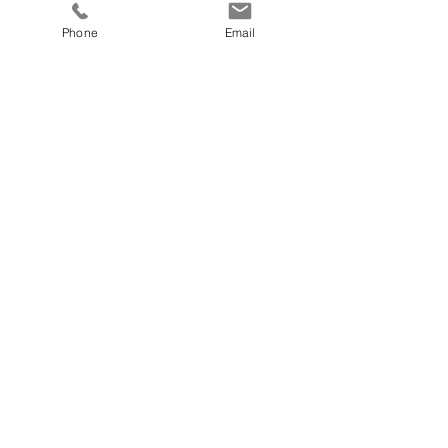
Mehr Infos
Phone
Email
Preis
€ 480,00
fitnesscoach
Zellerplatzl 2, A- 4100 Ottensheim
max@fitnesscoach.at
fitnesscoach.at