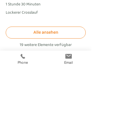
1 Stunde 30 Minuten
Lockerer Crosslauf
Alle ansehen
19 weitere Elemente verfügbar
Phone
Email
fitnesscoach
Zellerplatzl 2, A- 4100 Ottensheim
max@fitnesscoach.at
fitnesscoach.at