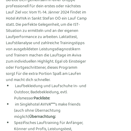
Bereite dich gemeinsam in einer Gruppe 
professionell für dein erstes oder nächstes 
Lauf Ziel vor. Vom 11.-14. Jänner 2024 findet im 
Hotel AVIVA in Sankt Stefan OÖ ein Lauf Camp 
statt. Die perfekte Gelegenheit, um die IST-
Situation zu ermitteln und an der eigenen 
Laufperformance zu arbeiten. Laktattest, 
Laufstilanalyse und zahlreiche Trainingstipps 
von ausgebildeten Leistungsdiagnostikern 
und Trainern machen die Lauftage im Aviva 
zum individuellen Highlight. Egal ob Einsteiger 
oder Fortgeschrittener, dieses Programm 
sorgt für die extra Portion Spaß am Laufen 
und macht dich schneller.
 Laufbekleidung und Laufschuhe In- und 
Outdoor, Badebekleidung, evtl. 
Pulsmesser
Packliste:
 im Singlehotel AVIVA****s make friends 
(auch ohne Übernachtung 
möglich)
Übernachtung:
Spezifisches Lauftraining für Anfänger, 
Könner und Profis, Leistungstest, 