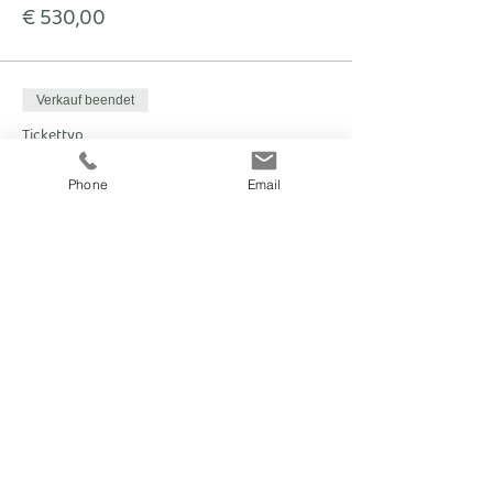
€ 530,00
Verkauf beendet
Tickettyp
3 Tage HP+ im Freundezimmer
Phone
Email
Mehr Infos
Preis
€ 480,00
fitnesscoach
Zellerplatzl 2, A- 4100 Ottensheim