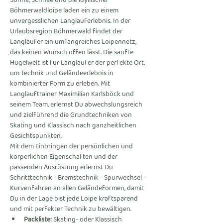
Sonne, Schnee und die idyllischer 
Böhmerwaldloipe laden ein zu einem 
unvergesslichen Langlauferlebnis. In der 
Urlaubsregion Böhmerwald findet der 
Langläufer ein umfangreiches Loipennetz, 
das keinen Wunsch offen lässt. Die sanfte 
Hügelwelt ist für Langläufer der perfekte Ort, 
um Technik und Geländeerlebnis in 
kombinierter Form zu erleben. Mit 
Langlauftrainer Maximilian Karlsböck und 
seinem Team, erlernst Du abwechslungsreich 
und zielführend die Grundtechniken von 
Skating und Klassisch nach ganzheitlichen 
Gesichtspunkten.
Mit dem Einbringen der persönlichen und 
körperlichen Eigenschaften und der 
passenden Ausrüstung erlernst Du 
Schritttechnik - Bremstechnik - Spurwechsel – 
Kurvenfahren an allen Geländeformen, damit 
Du in der Lage bist jede Loipe kraftsparend 
und mit perfekter Technik zu bewältigen. 
Packliste:
 Skating- oder Klassisch 