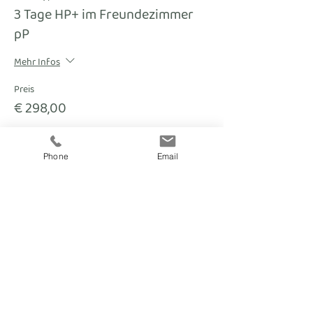
3 Tage HP+ im Freundezimmer
pP
Mehr Infos
Preis
€ 298,00
Phone
Email
fitnesscoach
Zellerplatzl 2, A- 4100 Ottensheim
max@fitnesscoach.at
fitnesscoach.at