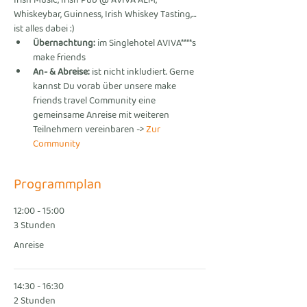
Irish Music, Irish Pub @ AVIVA ALM, 
Whiskeybar, Guinness, Irish Whiskey Tasting,… 
ist alles dabei :)
Übernachtung:
 im Singlehotel AVIVA****s 
make friends
An- & Abreise:
 ist nicht inkludiert. Gerne 
kannst Du vorab über unsere make 
friends travel Community eine 
gemeinsame Anreise mit weiteren 
Teilnehmern vereinbaren -> 
Zur 
Community
Programmplan
12:00 - 15:00
3 Stunden
Anreise
14:30 - 16:30
2 Stunden