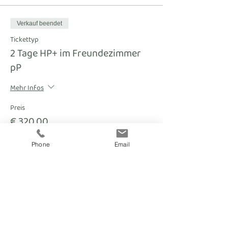
Verkauf beendet
Tickettyp
2 Tage HP+ im Freundezimmer
pP
Mehr Infos
Preis
€ 320,00
Phone
Email
fitnesscoach
Zellerplatzl 2, A- 4100 Ottensheim
max@fitnesscoach.at