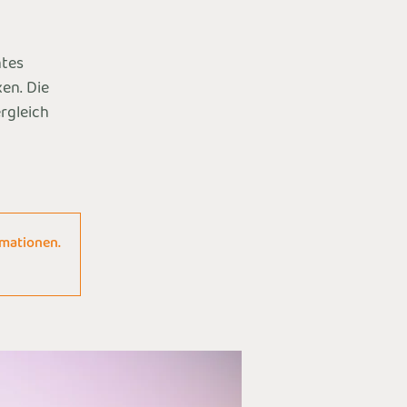
ntes
en. Die
ergleich
rmationen.