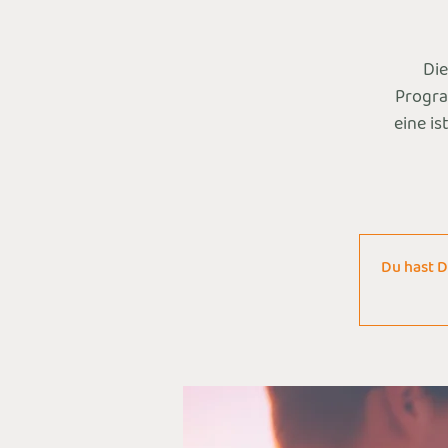
Die
Progra
eine is
Du hast D