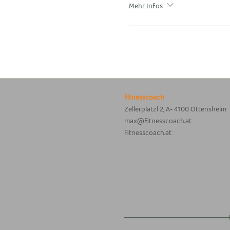
Mehr Infos
fitnesscoach
Zellerplatzl 2, A- 4100 Ottensheim
max@fitnesscoach.at
fitnesscoach.at