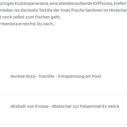
ßartiges Küstenpanorama, eine atemberaubende Kliffküste, Kiefernw
aden. Iss die beste Tortilla der Insel, frische Sardinen im Hinterl
rt noch selbst zum Fischen geht.
ormentera erreichst Du nach…
Anreise Ibiza - Transfer - Entspannung am Pool
Altstadt von Eivissa - Abstecher zur Felseninsel Es Vedrà