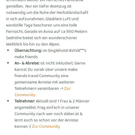
schönstem Wetter ein herrliches Panorama 
genießen.  Nur ein tiefer Atemzug ist 
notwendig um die Ruhe der Herbstlandschaft 
in sich aufzunehmen. Glasklare Luft und 
windstille Tage bescheren uns eine tolle 
Fernsicht. Gerade im Aviva auf ca 950 Metern 
Seehöhe bietet sich ein wunderschöner 
Weitblick bis hin zu den Alpen.
Übernachtung:
 im Singlehotel AVIVA****s 
make friends 
An- & Abreise:
 ist nicht inkludiert. Gerne 
kannst Du vorab über unsere make 
friends travel Community eine 
gemeinsame Anreise mit weiteren 
Teilnehmern vereinbaren ->
 Zur 
Community
Teilnehmer:
 Aktuell sind 1 Frau & 2 Männer 
angemeldet. Frag einfach in unserer 
Community nach wer noch dabei ist & 
lernt euch so schon vor der Anreise 
kennen :) 
Zur Community