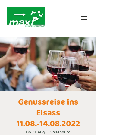
Genussreise ins
Elsass
11.08.-14.08.2022
Do., 11. Aug.
  |  
Strasbourg