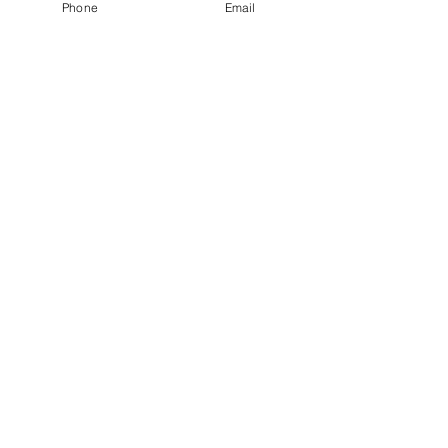
Preis
Phone
Email
€ 639,00
fitnesscoach
Zellerplatzl 2, A- 4100 Ottensheim
max@fitnesscoach.at
fitnesscoach.at