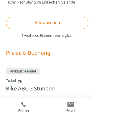
Technikschulung im Einfachen Gelände
Alle ansehen
1 weiteres Element verfügbar
Preise & Buchung
Verkauf beendet
Tickettyp
Bike ABC 3 Stunden
Preis
€ 55,00
Phone
Email