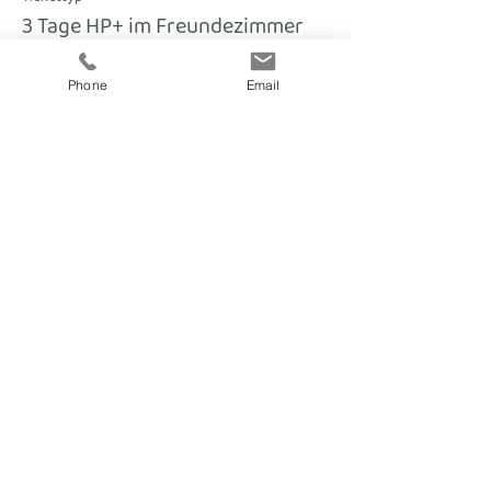
3 Tage HP+ im Freundezimmer
Mehr Infos
Phone
Email
Preis
€ 266,00
fitnesscoach
Zellerplatzl 2, A- 4100 Ottensheim
max@fitnesscoach.at
fitnesscoach.at