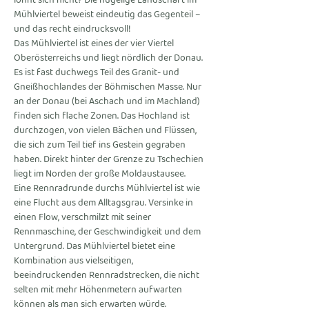
lohnt sich nicht? Die hügelige Landschaft im 
Mühlviertel beweist eindeutig das Gegenteil – 
und das recht eindrucksvoll!
Das Mühlviertel ist eines der vier Viertel 
Oberösterreichs und liegt nördlich der Donau. 
Es ist fast duchwegs Teil des Granit- und 
Gneißhochlandes der Böhmischen Masse. Nur 
an der Donau (bei Aschach und im Machland) 
finden sich flache Zonen. Das Hochland ist 
durchzogen, von vielen Bächen und Flüssen, 
die sich zum Teil tief ins Gestein gegraben 
haben. Direkt hinter der Grenze zu Tschechien 
liegt im Norden der große Moldaustausee.
Eine Rennradrunde durchs Mühlviertel ist wie 
eine Flucht aus dem Alltagsgrau. Versinke in 
einen Flow, verschmilzt mit seiner 
Rennmaschine, der Geschwindigkeit und dem 
Untergrund. Das Mühlviertel bietet eine 
Kombination aus vielseitigen, 
beeindruckenden Rennradstrecken, die nicht 
selten mit mehr Höhenmetern aufwarten 
können als man sich erwarten würde.