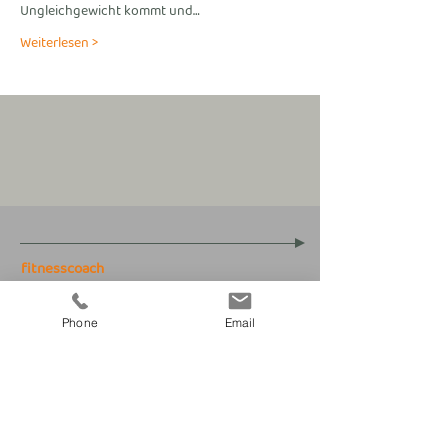
Ungleichgewicht kommt und…
Weiterlesen >
fitnesscoach
Zellerplatzl 2, A- 4100 Ottensheim
max@fitnesscoach.at
Phone
Email
fitnesscoach.at