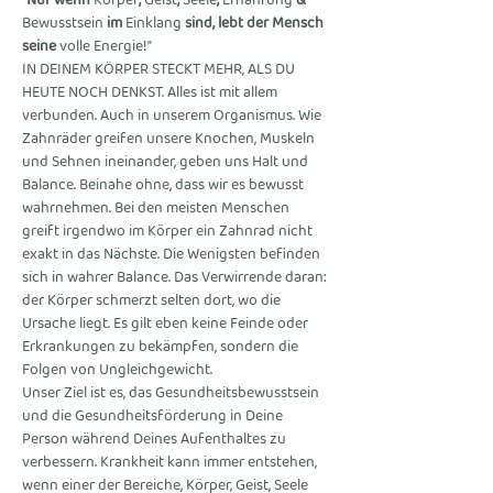
"Nur wenn 
Körper
, 
Geist
, 
Seele
, 
Ernährung
 & 
Bewusstsein
 im 
Einklang
 sind, lebt der Mensch 
seine 
volle Energie!"
IN DEINEM KÖRPER STECKT MEHR, ALS DU 
HEUTE NOCH DENKST. Alles ist mit allem 
verbunden. Auch in unserem Organismus. Wie 
Zahnräder greifen unsere Knochen, Muskeln 
und Sehnen ineinander, geben uns Halt und 
Balance. Beinahe ohne, dass wir es bewusst 
wahrnehmen. Bei den meisten Menschen 
greift irgendwo im Körper ein Zahnrad nicht 
exakt in das Nächste. Die Wenigsten befinden 
sich in wahrer Balance. Das Verwirrende daran: 
der Körper schmerzt selten dort, wo die 
Ursache liegt. Es gilt eben keine Feinde oder 
Erkrankungen zu bekämpfen, sondern die 
Folgen von Ungleichgewicht.
Unser Ziel ist es, das Gesundheitsbewusstsein 
und die Gesundheitsförderung in Deine 
Person während Deines Aufenthaltes zu 
verbessern. Krankheit kann immer entstehen, 
wenn einer der Bereiche, Körper, Geist, Seele 