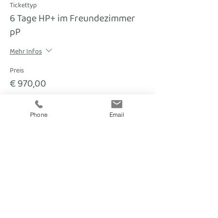
Tickettyp
6 Tage HP+ im Freundezimmer
pP
Mehr Infos
Preis
€ 970,00
Phone
Email
fitnesscoach
Zellerplatzl 2, A- 4100 Ottensheim
max@fitnesscoach.at
fitnesscoach.at