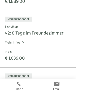
€ 1.889,00
Verkauf beendet
Tickettyp
V2: 8 Tage im Freundezimmer
Mehr Infos
Preis
€ 1.639,00
Verkauf beendet
Tickettyp
15 Tage im Einzelzimmer
Phone
Email
Mehr Infos