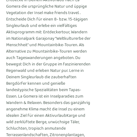
Entdecke in Deinem Aktivurlaub nach La 
Gomera die ursprüngliche Natur und üppige 
Vegetation der Insel make friends travel. 
. 
Entscheide Dich für einen 8- bzw. 15-tägigen 
Singleurlaub und erlebe ein vielfältiges 
Aktivprogramm mit: Entdeckertour, Wandern 
im Nationalpark Garajonay "Weltkulturerbe der 
Menschheit" und Mountainbike-Touren. Als 
Alternative zu Mountainbike-Touren werden 
auch Tageswanderungen angeboten. Du 
bewegst Dich in der Gruppe im faszinierenden 
Regenwald und erleben Natur pur. Lerne in 
Deinem Singleurlaub die zauberhaften 
Bergdörfer kennen und genieße 
landestypische Spezialitäten beim Tapas-
Essen. La Gomera ist ein Inselparadies zum 
Wandern & Relaxen. Besonders das ganzjährig 
angenehme Klima macht die Insel zu einem 
idealen Ziel für einen Aktivurlaub
Karge und 
wild zerklüftete Berge, urwüchsige Täler, 
Schluchten, tropisch anmutende 
Terrassenlandschaften, Zitronenplantagen, 