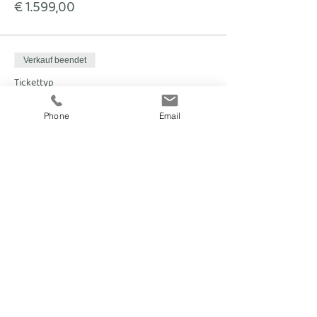
€ 1.599,00
Verkauf beendet
Tickettyp
8 Tage im Apartment alleine
Phone
Email
Mehr Infos
Preis
€ 1.859,00
fitnesscoach
Zellerplatzl 2, A- 4100 Ottensheim