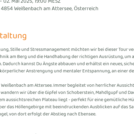
– 02. Mai 2025, 19:00 MESZ
 4854 Weißenbach am Attersee, Österreich
taltung
ung, Stille und Stressmanagement möchten wir bei dieser Tour vere
echnik am Berg und die Handhabung der richtigen Ausrüstung, um 
. Dadurch kannst Du Ängste abbauen und erhältst ein neues, siche
körperlicher Anstrengung und mentaler Entspannung, an einer der
 Weißenbach am Attersee. Immer begleitet von herrlicher Aussicht
wandern wir über die Gipfel von Schoberstein, Mahdlgupf und Dac
m aussichtsreichen Plateau liegt - perfekt für eine gemütliche 
über das Höllengebirge mit beeindruckenden Ausblicken auf das Sa
gel, von dort erfolgt der Abstieg nach Ebensee.