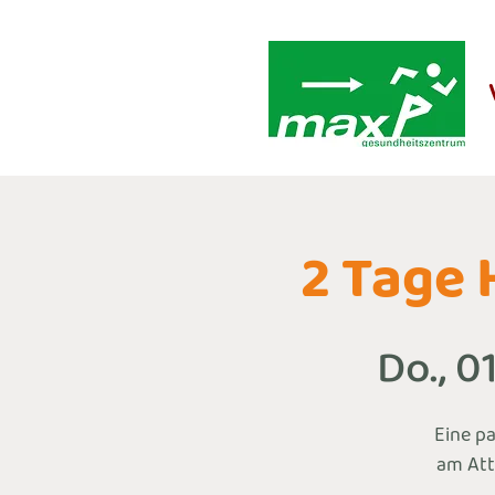
2 Tage 
Do., 0
Eine p
am Att