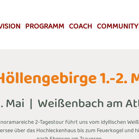
VISION
PROGRAMM
COACH
COMMUNITY
Höllengebirge 1.-2. 
1. Mai
  |  
Weißenbach am At
anoramareiche 2-Tagestour führt uns vom idyllischen Wei
ersee über das Hochleckenhaus bis zum Feuerkogel und h