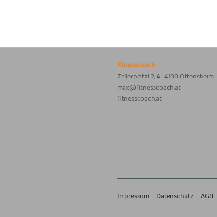
fitnesscoach
Zellerplatzl 2, A- 4100 Ottensheim
max@fitnesscoach.at
fitnesscoach.at
Impressum
Datenschutz
AGB