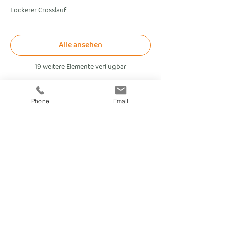
Lockerer Crosslauf
Alle ansehen
19 weitere Elemente verfügbar
Phone
Email
fitnesscoach
Zellerplatzl 2, A- 4100 Ottensheim
max@fitnesscoach.at
fitnesscoach.at